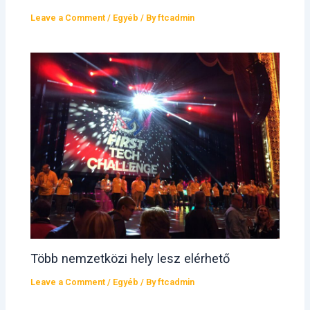
Leave a Comment
/
Egyéb
/ By
ftcadmin
Több nemzetközi hely lesz elérhető
Leave a Comment
/
Egyéb
/ By
ftcadmin