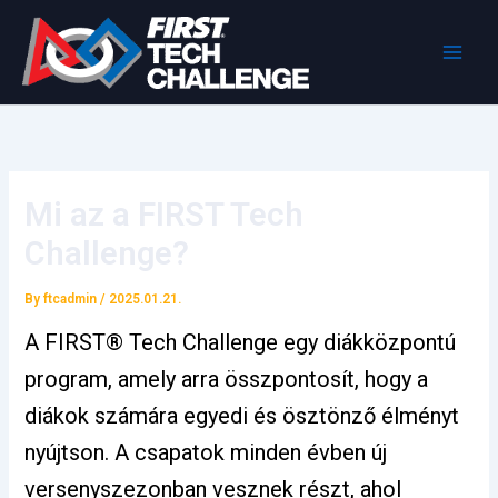
Skip
to
content
Mi az a FIRST Tech
Challenge?
By
ftcadmin
/
2025.01.21.
A FIRST® Tech Challenge egy diákközpontú
program, amely arra összpontosít, hogy a
diákok számára egyedi és ösztönző élményt
nyújtson. A csapatok minden évben új
versenyszezonban vesznek részt, ahol