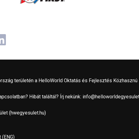
ok
ube
stagram
inkedIn
rszág területén a HelloWorld Oktatás és Fejlesztés Közhasznú
csolatban? Hibát találtál? Írj nekünk:
info@helloworldegyesulet
let (
hwegyesulet.hu
)
t (ENG)