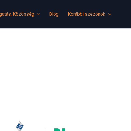
gatás, Közösség
Blog
Korábbi szezonok