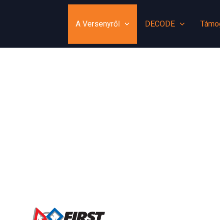
A Versenyről
DECODE
Támo