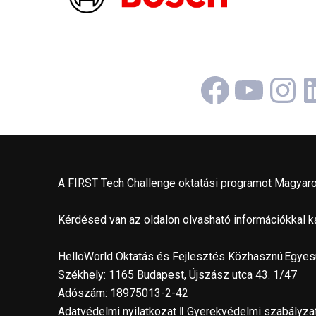
Facebo
YouT
In
L
A FIRST Tech Challenge oktatási programot Magyaro
Kérdésed van az oldalon olvasható információkkal kap
HelloWorld Oktatás és Fejlesztés Közhasznú Egyesü
Székhely: 1165 Budapest, Újszász utca 43. 1/47
Adószám: 18975013-2-42
Adatvédelmi nyilatkozat
‖
Gyerekvédelmi szabályza