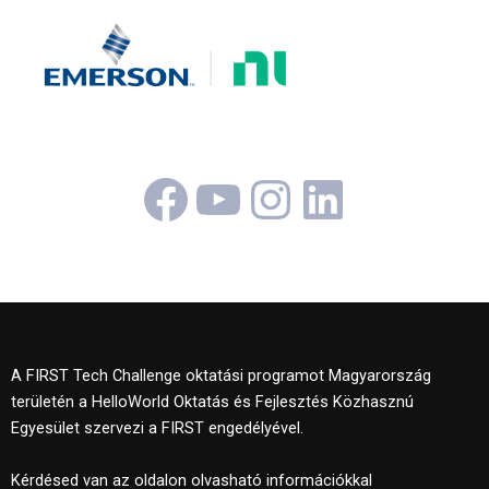
Facebook
YouTube
Instagram
LinkedI
A FIRST Tech Challenge oktatási programot Magyarország
területén a HelloWorld Oktatás és Fejlesztés Közhasznú
Egyesület szervezi a FIRST engedélyével.
Kérdésed van az oldalon olvasható információkkal