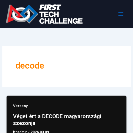
Skip
to
content
decode
Verseny
Véget ért a DECODE magyarországi
szezonja
ftcadmin
/
2026.03.09.