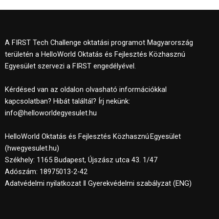
A FIRST Tech Challenge oktatási programot Magyarország
területén a HelloWorld Oktatás és Fejlesztés Közhasznú
Egyesület szervezi a FIRST engedélyével.
Kérdésed van az oldalon olvasható információkkal
kapcsolatban? Hibát találtál? Írj nekünk:
info@helloworldegyesulet.hu
HelloWorld Oktatás és Fejlesztés Közhasznú Egyesület
(
hwegyesulet.hu
)
Székhely: 1165 Budapest, Újszász utca 43. 1/47
Adószám: 18975013-2-42
Adatvédelmi nyilatkozat
‖
Gyerekvédelmi szabályzat (ENG)